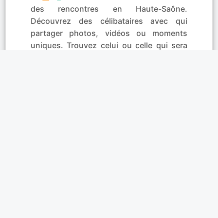
des rencontres en Haute-Saône.
Découvrez des célibataires avec qui
partager photos, vidéos ou moments
uniques. Trouvez celui ou celle qui sera
votre futur(e) ami(e) ou partenaire pour la
vie
. Utilisez la
messagerie instantanée
pour chatter immédiatement et en toute
sécurité. Profitez d'un moyen simple et
agréable pour mieux connaître la
personne qui vous a fait flasher.
Affinités