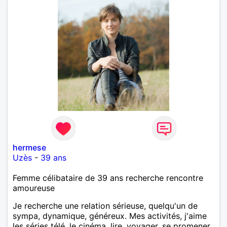
hermese
Uzès
-
39 ans
Femme célibataire de 39 ans recherche rencontre
amoureuse
Je recherche une relation sérieuse, quelqu'un de
sympa, dynamique, généreux. Mes activités, j'aime
les séries télé, le cinéma, lire, voyager, se promener,