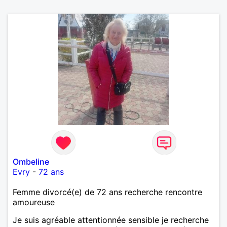
Ombeline
Evry
-
72 ans
Femme divorcé(e) de 72 ans recherche rencontre
amoureuse
Je suis agréable attentionnée sensible je recherche