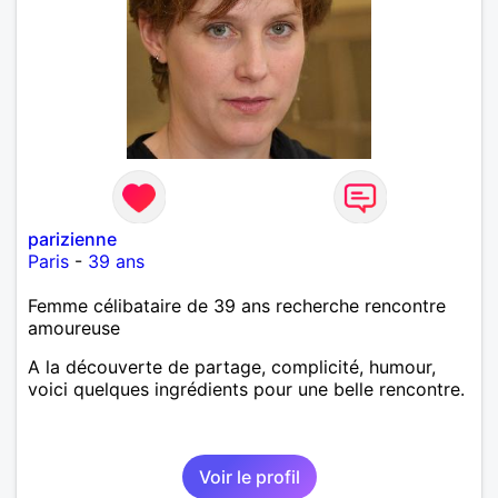
parizienne
Paris
-
39 ans
Femme célibataire de 39 ans recherche rencontre
amoureuse
A la découverte de partage, complicité, humour,
voici quelques ingrédients pour une belle rencontre.
Voir le profil