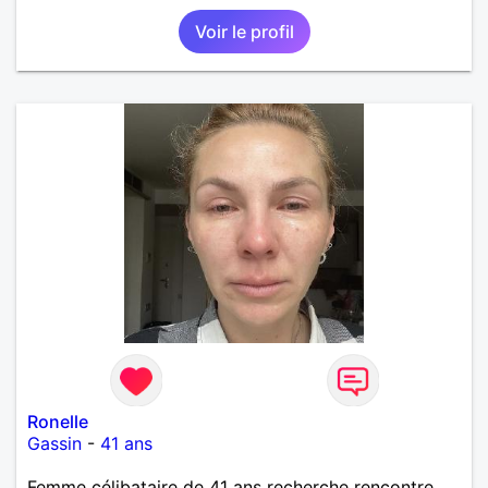
Loir voire Le Mans ou La Flèche !
Voir le profil
Ronelle
Gassin
-
41 ans
Femme célibataire de 41 ans recherche rencontre