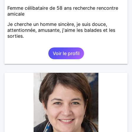
Femme célibataire de 58 ans recherche rencontre
amicale
Je cherche un homme sincère, je suis douce,
attentionnée, amusante, j'aime les balades et les
sorties.
Voir le profil