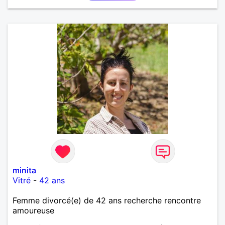
minita
Vitré
-
42 ans
Femme divorcé(e) de 42 ans recherche rencontre
amoureuse