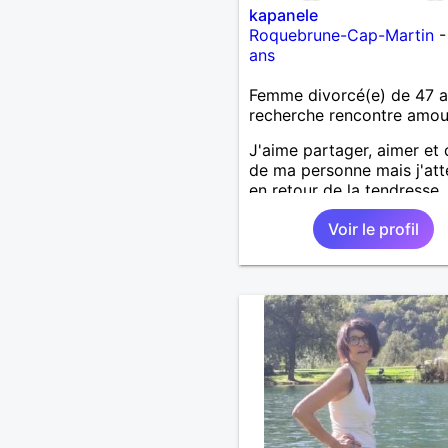
kapanele
Roquebrune-Cap-Martin
ans
Femme divorcé(e) de 47 
recherche rencontre amo
J'aime partager, aimer et
de ma personne mais j'at
en retour de la tendresse,
douceur et de l'amour. Sui
Voir le profil
trop exigeante?