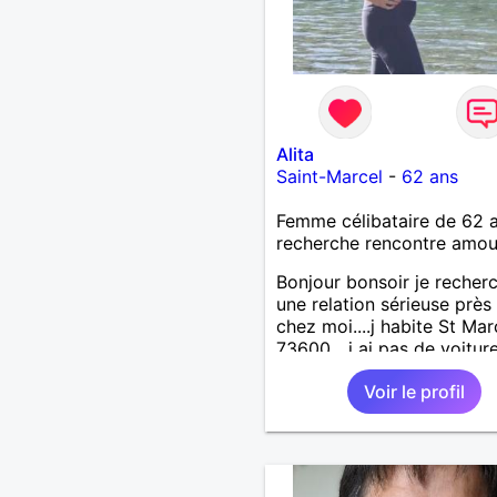
Alita
Saint-Marcel
-
62 ans
Femme célibataire de 62 
recherche rencontre amo
Bonjour bonsoir je recher
une relation sérieuse près
chez moi....j habite St Mar
73600....j ai pas de voitur
50km ... quelqu'un qui aur
Voir le profil
entre 55 et 64 ans...sans 
de préférence même adult
qui n aurait garder aucun
contact avec une où plusi
ex...si vous correspondez