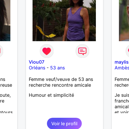
Viou07
maylis
Orléans
-
53 ans
Ambè
ans
Femme veuf/veuve de 53 ans
Femme 
ureuse
recherche rencontre amicale
recher
coute,
Humour et simplicité
Je sui
tre
franch
amical
ntours
et voir
beauc
Voir le profil
nouvea