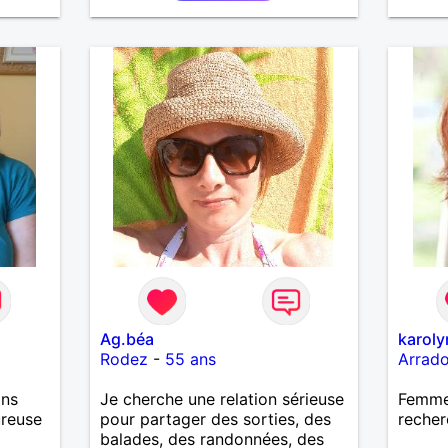
pourqu
Ag.béa
karol
Rodez
-
55 ans
Arrad
ans
Je cherche une relation sérieuse
Femme
ureuse
pour partager des sorties, des
recher
balades, des randonnées, des