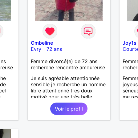
Ombeline
Joy1s
Evry
-
72 ans
Court
ans
Femme divorcé(e) de 72 ans
Femme
ureuse
recherche rencontre amoureuse
recher
che
Je suis agréable attentionnée
Femme 
 de
sensible je recherche un homme
joyeus
cel
libre attentionné tres doux
sérieu
e
motivé pour une très belle
me res
ait
longue histoire sérieuse et
des dé
Voir le profil
enfants
sincère
monde 
es et
serein
long t
eurs
 à ma