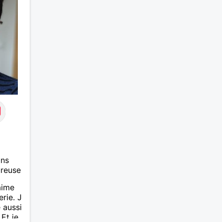
vous
ans
ureuse
aime
erie. J
 aussi
 Et je