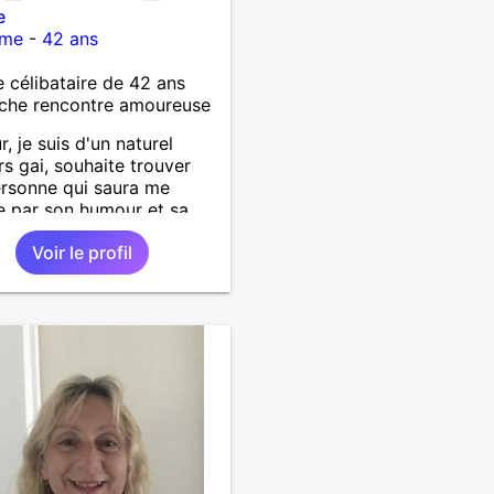
e
ôme
-
42 ans
célibataire de 42 ans
che rencontre amoureuse
r, je suis d'un naturel
rs gai, souhaite trouver
rsonne qui saura me
e par son humour et sa
té.
Voir le profil