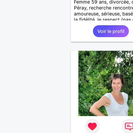
Femme 59 ans, divorcée, 
Péray, recherche rencontre
amoureuse, sérieuse, basé
la fidélité, le respect (pas 
aventure d'un soir). Rien 
Voir le profil
une rencontre après quel
échanges par messages p
savoir si il y a un feeling 
les deux et le désir de se r
Au plaisir de se découvrir..