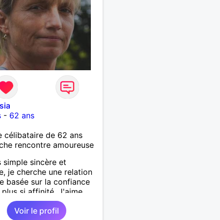
sia
s
-
62 ans
célibataire de 62 ans
che rencontre amoureuse
s simple sincère et
e, je cherche une relation
e basée sur la confiance
 plus si affinité. J'aime
oup voyager découvrir de
Voir le profil
ux horizons à deux, alors