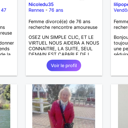
Nicoledu35
lilipop
-
47
Rennes
-
76 ans
Vend
Femme divorcé(e) de 76 ans
Femme 
ans
recherche rencontre amoureuse
recher
ureuse
OSEZ UN SIMPLE CLIC, ET LE
Bonjou
 donner
VIRTUEL NOUS AIDERA A NOUS
toujou
tends
CONNAITRE, LA SUITE, SEUL
une pe
 de la
DEMAIN EST CAPABLE DE L
séduir
s je
ECRIRE; J AIMERAIS
sincéri
Voir le profil
RENCONTRER, LA COMPLICITE,
LE PARTAGE DES BELLES
CHOSES DE LA VIE : BALADES,
VOYAGES EN FRANCE OU
AILLEURS. ETRE A L ECOUTE
DE L AUTRE, ET LA VIE SERA
PLUS BELLE
ENCORE.....................