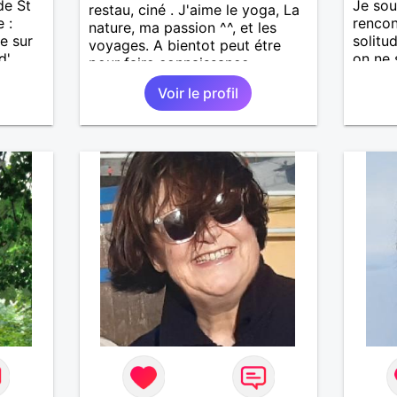
de St
Je sou
restau, ciné . J'aime le yoga, La
 :
renco
nature, ma passion ^^, et les
e sur
solitud
voyages. A bientot peut étre
d'
on ne 
pour faire connaissance
ne vaut
demai
Voir le profil
ques
our
entre
evoir.
.