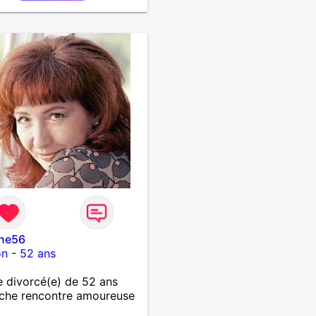
oi pas !
yne56
on
-
52 ans
 divorcé(e) de 52 ans
che rencontre amoureuse