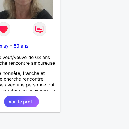
enay
-
63 ans
 veuf/veuve de 63 ans
che rencontre amoureuse
honnête, franche et
e cherche rencontre
se avec une personne qui
semblera un minimum. j'ai
fauts comme tout le
Voir le profil
et souhaite une vie
e dans une relation sur du
erme.