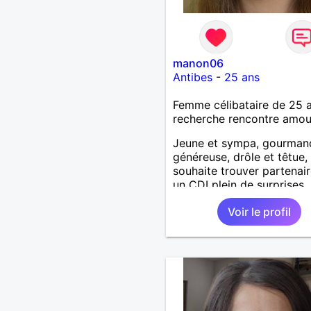
manon06
Antibes
-
25 ans
Femme célibataire de 25 
recherche rencontre amo
Jeune et sympa, gourman
généreuse, drôle et têtue,
souhaite trouver partenai
un CDI plein de surprises.
Voir le profil