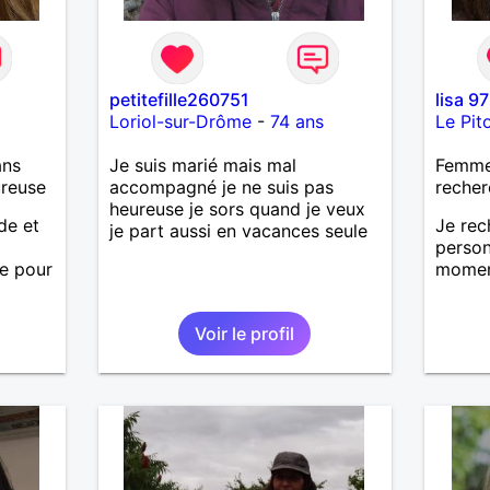
petitefille260751
lisa 97
Loriol-sur-Drôme
-
74 ans
Le Pit
ans
Je suis marié mais mal
Femme 
ureuse
accompagné je ne suis pas
recher
heureuse je sors quand je veux
de et
Je rec
je part aussi en vacances seule
person
re pour
moment
Voir le profil