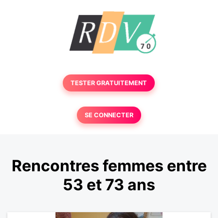
TESTER GRATUITEMENT
SE CONNECTER
Rencontres femmes entre
53 et 73 ans