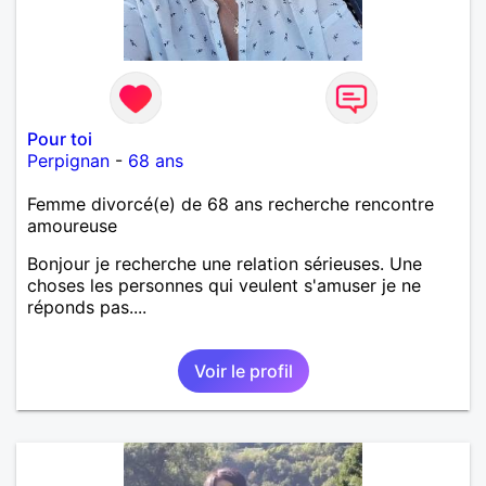
Pour toi
Perpignan
-
68 ans
Femme divorcé(e) de 68 ans recherche rencontre
amoureuse
Bonjour je recherche une relation sérieuses. Une
choses les personnes qui veulent s'amuser je ne
réponds pas....
Voir le profil