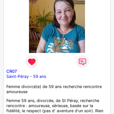
CR07
Saint-Péray
-
59 ans
Femme divorcé(e) de 59 ans recherche rencontre
amoureuse
Femme 59 ans, divorcée, de St Péray, recherche
rencontre : amoureuse, sérieuse, basée sur la
fidélité, le respect (pas d' aventure d'un soir). Rien