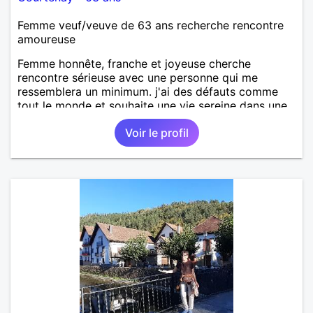
Femme veuf/veuve de 63 ans recherche rencontre
amoureuse
Femme honnête, franche et joyeuse cherche
rencontre sérieuse avec une personne qui me
ressemblera un minimum. j'ai des défauts comme
tout le monde et souhaite une vie sereine dans une
relation sur du long terme.
Voir le profil