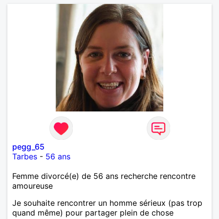
pegg_65
Tarbes
-
56 ans
Femme divorcé(e) de 56 ans recherche rencontre
amoureuse
Je souhaite rencontrer un homme sérieux (pas trop
quand même) pour partager plein de chose