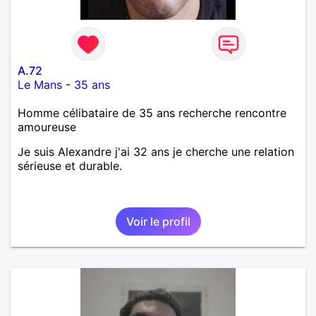
A.72
Le Mans
-
35 ans
Homme célibataire de 35 ans recherche rencontre
amoureuse
Je suis Alexandre j'ai 32 ans je cherche une relation
sérieuse et durable.
Voir le profil