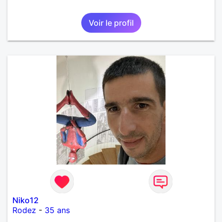
Voir le profil
Niko12
Rodez
-
35 ans