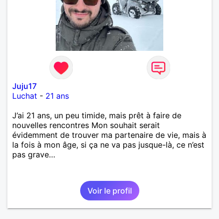
Juju17
Luchat
-
21 ans
J’ai 21 ans, un peu timide, mais prêt à faire de
nouvelles rencontres Mon souhait serait
évidemment de trouver ma partenaire de vie, mais à
la fois à mon âge, si ça ne va pas jusque-là, ce n’est
pas grave…
Voir le profil