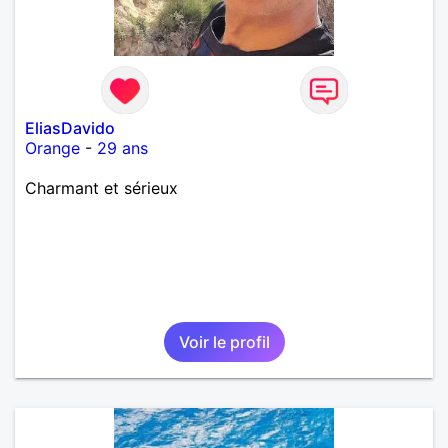
EliasDavido
Orange
-
29 ans
Charmant et sérieux
Voir le profil