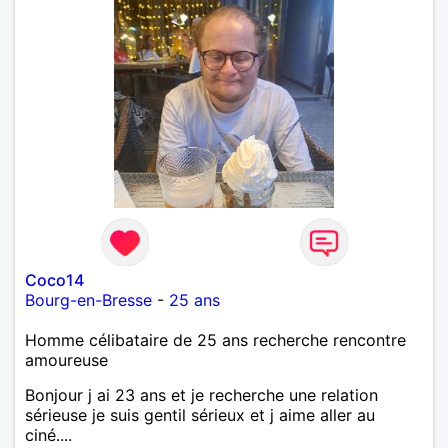
Coco14
Bourg-en-Bresse
-
25 ans
Homme célibataire de 25 ans recherche rencontre
amoureuse
Bonjour j ai 23 ans et je recherche une relation
sérieuse je suis gentil sérieux et j aime aller au
ciné....