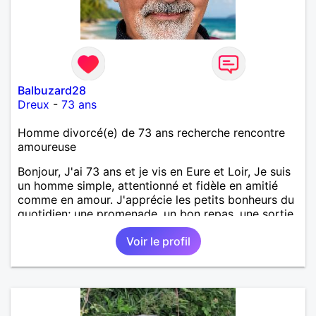
Balbuzard28
Dreux
-
73 ans
Homme divorcé(e) de 73 ans recherche rencontre
amoureuse
Bonjour, J'ai 73 ans et je vis en Eure et Loir, Je suis
un homme simple, attentionné et fidèle en amitié
comme en amour. J'apprécie les petits bonheurs du
quotidien; une promenade, un bon repas, une sortie,
une discision agréable ou un moment de détente à
Voir le profil
deux. Je souhaite rencontrer une femme douce,
honnête et bienveillante, avec qui partager des
moments de complicité, de rire et de confiance. Je
crois qu'une belle relation commence souvent par
une belle amitié et qu'il n'est jamais trop tard pour
écrire une nouvelle histoire. Si vous aimez les