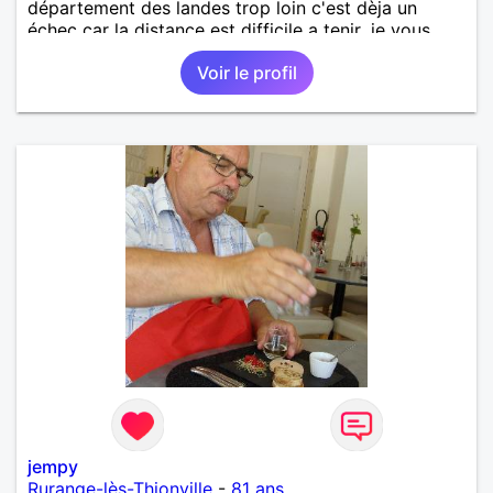
département des landes trop loin c'est dèja un
échec car la distance est difficile a tenir ,je vous
remercie par avance bonne journée ,
Voir le profil
jempy
Rurange-lès-Thionville
-
81 ans