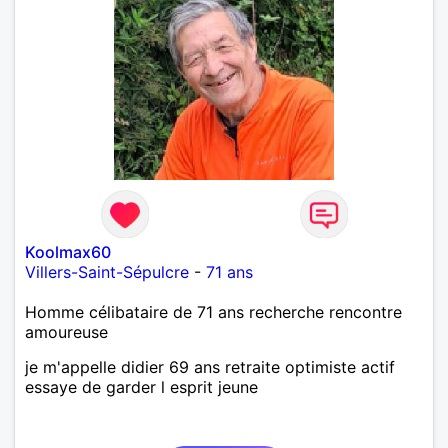
échanges sincères, les valeurs de respect et de
simplicité, nous pourrions faire connaissance autour
d'un café suivi d'une balade, sans précipitation et
laisser le temps faire le reste. Au plaisir de vous lire.
Koolmax60
Villers-Saint-Sépulcre
-
71 ans
Homme célibataire de 71 ans recherche rencontre
amoureuse
je m'appelle didier 69 ans retraite optimiste actif
essaye de garder l esprit jeune