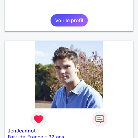
Voir le profil
JenJeannot
Fort-de-France
-
32 ans