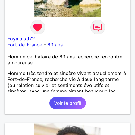
Foyalais972
Fort-de-France
-
63 ans
Homme célibataire de 63 ans recherche rencontre
amoureuse
Homme très tendre et sincère vivant actuellement à
Fort-de-France, recherche vie à deux long terme
(ou relation suivie) et sentiments évolutifs et
sincères, avec une femme aimant beaucoup les
randonnés, assez coquette, aimant aussi concilier
Voir le profil
piments et fantaisies, joie de vivre, être deux
complice pour long chemin de bonheur durable. Je
suis entièrement libre.