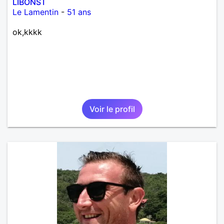
LIBONST
Le Lamentin
-
51 ans
ok,kkkk
Voir le profil