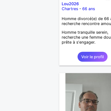
Lou2026
Chartres
-
66 ans
Homme divorcé(e) de 66 
recherche rencontre amo
Homme tranquille serein,
recherche une femme dou
prête à s'engager.
Voir le profil