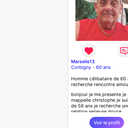
Marseile13
Corbigny
-
60 ans
Homme célibataire de 60 
recherche rencontre amo
bonjour je me presente je
mappelle christophe je su
de 58 ans je recherche un
relation serieuse douce
attentionné et honnête je 
Voir le profil
pas les mensonges et les