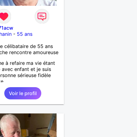
71acw
hanin
-
55 ans
célibataire de 55 ans
che rencontre amoureuse
e à refaire ma vie étant
 avec enfant et je suis
rsonne sérieuse fidèle
te
Voir le profil