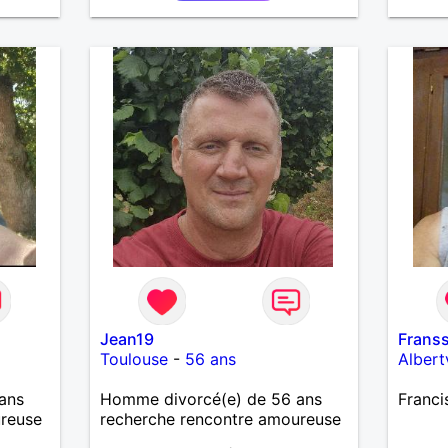
omme
nc. PS
e mes
 suis
vre 58
Jean19
Frans
Toulouse
-
56 ans
Albertv
ans
Homme divorcé(e) de 56 ans
Franci
ureuse
recherche rencontre amoureuse