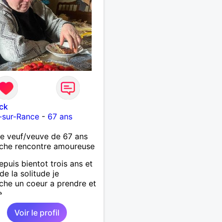
ck
-sur-Rance
-
67 ans
 veuf/veuve de 67 ans
che rencontre amoureuse
epuis bientot trois ans et
de la solitude je
che un coeur a prendre et
e
Voir le profil