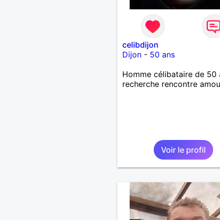
celibdijon
Dijon
-
50 ans
Homme célibataire de 50 
recherche rencontre amo
Voir le profil