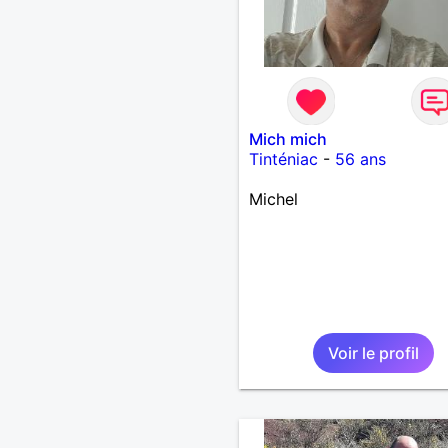
Mich mich
Tinténiac
-
56 ans
Michel
Voir le profil