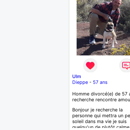
Ulm
Dieppe
-
57 ans
Homme divorcé(e) de 57 
recherche rencontre amo
Bonjour je recherche la
personne qui mettra un p
soleil dans ma vie je suis
quelqu'un de plutôt calme