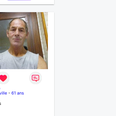
s
ille
-
61 ans
s