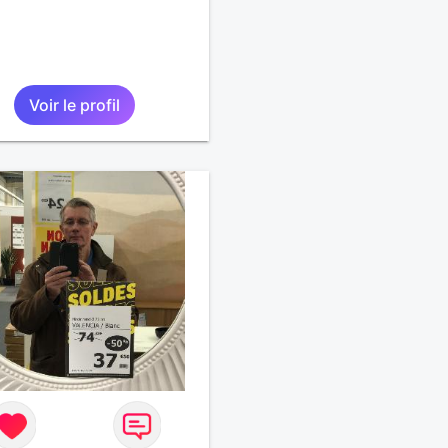
Voir le profil