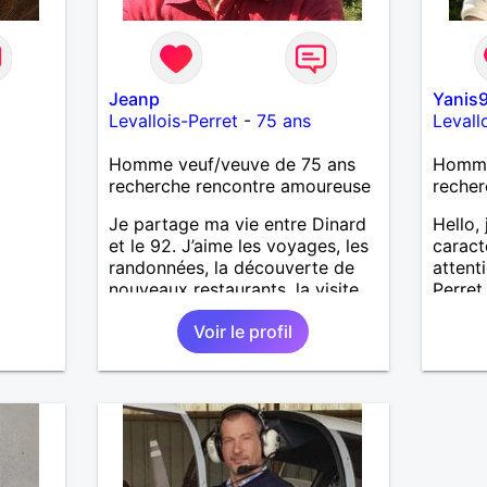
Jeanp
Yanis
Levallois-Perret
-
75 ans
Levall
Homme veuf/veuve de 75 ans
Homme 
recherche rencontre amoureuse
recher
Je partage ma vie entre Dinard
Hello,
et le 92. J’aime les voyages, les
caract
randonnées, la découverte de
attent
nouveaux restaurants, la visite
Perret
d’expositions. Je souhaiterais
toujou
Voir le profil
rencontrer une femme senior
positi
ayant les mêmes intérêts afin de
tout en
partager des moments
souhai
importants de vie.
viens 
répond