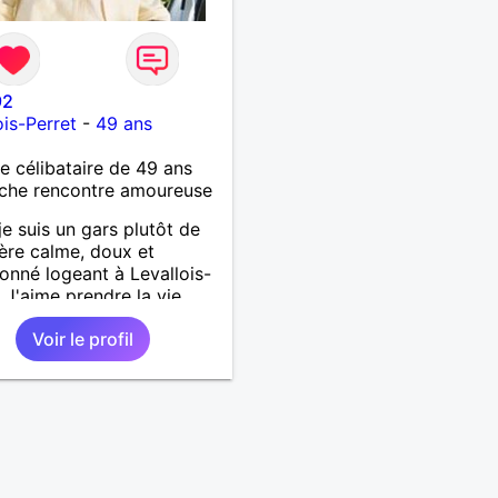
92
ois-Perret
-
49 ans
célibataire de 49 ans
che rencontre amoureuse
 je suis un gars plutôt de
ère calme, doux et
ionné logeant à Levallois-
. J'aime prendre la vie
rs du bon coté et être
Voir le profil
f presque à tout moment
 restant réaliste aussi... tu
te en savoir plus, alors
me parler, c'est promis je
rais.